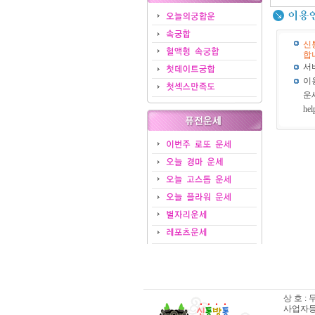
신
합
서
이
운
hel
상 호 :
사업자등록