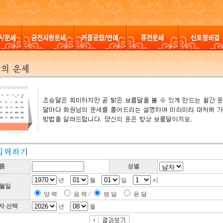
름
성별
년
월
일
시
월일
양 력
음 력 /
평 달
윤 달
자 선택
년
월