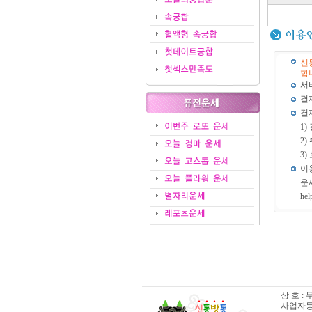
신
합
서
결
결
1
2
3
이
운
hel
상 호 :
사업자등록