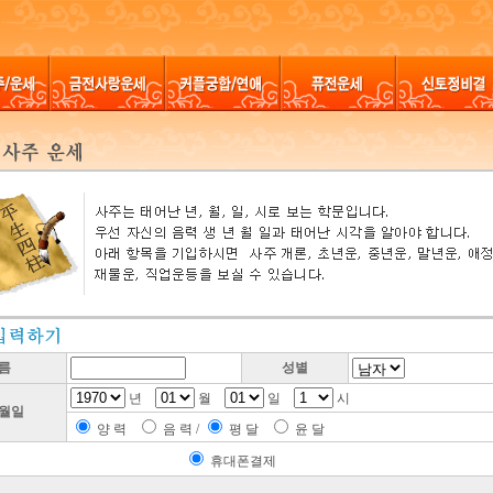
름
성별
년
월
일
시
월일
양 력
음 력 /
평 달
윤 달
휴대폰결제